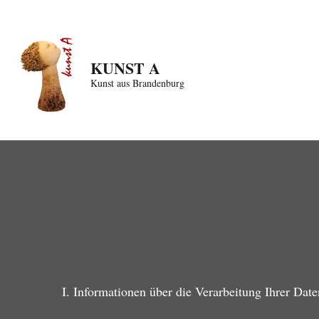
Zum
Inhalt
springen
KUNST A
(Enter
Kunst aus Brandenburg
drücken)
I. Informationen über die Verarbeitung Ihrer D