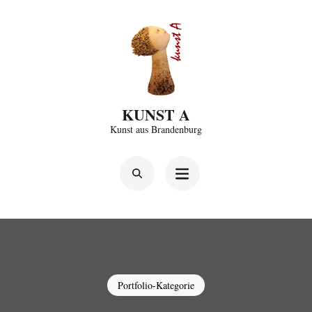
Zum
Inhalt
springen
(Enter
drücken)
KUNST A
Kunst aus Brandenburg
Portfolio-Kategorie