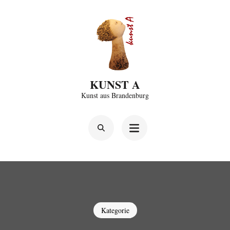
Zum
Inhalt
springen
(Enter
drücken)
KUNST A
Kunst aus Brandenburg
Kategorie