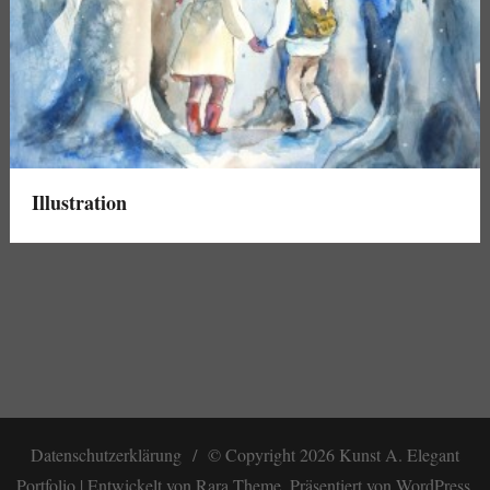
Illustration
Datenschutzerklärung
© Copyright 2026
Kunst A
. Elegant
Portfolio | Entwickelt von
Rara Theme
. Präsentiert von
WordPress
.