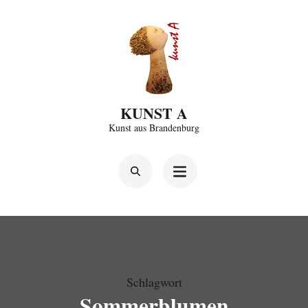
Zum
Inhalt
springen
(Enter
drücken)
KUNST A
Kunst aus Brandenburg
Schlagwort
Sommerblumen